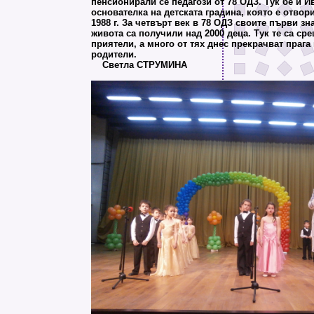
пенсионирали се педагози от 78 ОДЗ. Тук бе и И
основателка на детската градина, която е отвор
1988 г. За четвърт век в 78 ОДЗ своите първи зн
живота са получили над 2000 деца. Тук те са ср
приятели, а много от тях днес прекрачват прага
родители.
Светла СТРУМИНА