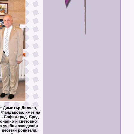
т Димитър Дилчев,
 Фандъкова, кмет на
 - София-град. Сред
ионално и световно
на учебни заведения
, десетки родители,