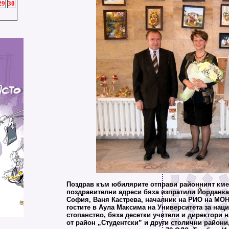
29
30
Поздрав към юбилярите отправи районният кме
поздравителни адреси бяха изпратили Йорданка
София, Ваня Кастрева, началник на РИО на МОН
гостите в Аула Максима на Университета за нац
стопанство, бяха десетки учители и директори 
от район „Студентски” и други столични райони