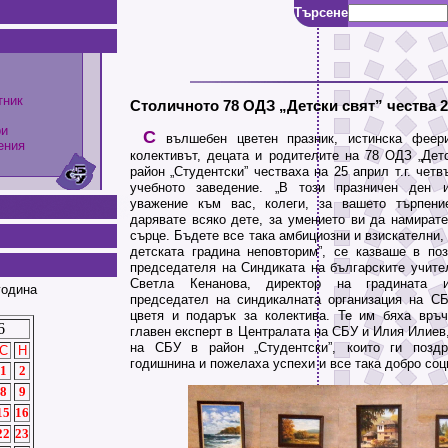
Търсене
тник
Столичното 78 ОДЗ „Детски свят” чества
ри
С
вълшебен цветен празник, истинска феери
ения
колективът, децата и родителите на 78 ОДЗ „Детс
район „Студентски” честваха на 25 април т.г. чет
учебното заведение. „В този празничен ден 
уважение към вас, колеги, за вашето търпени
дарявате всяко дете, за умението ви да намирате
сърце. Бъдете все така амбициозни и взискателни, 
детската градина неповторим”, се казваше в по
председателя на Синдиката на българските учител
Светла Кенанова, директор на градината 
година
председател на синдикалната организация на С
цветя и подарък за колектива. Те им бяха връ
6
главен експерт в Централата на СБУ и Илия Илиев
на СБУ в район „Студентски”, които ги позд
С
Н
годишнина и пожелаха успехи и все така добро соц
1
2
8
9
15
16
22
23