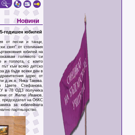
Новини
 25-годишен юбилей
я от песни и танци,
ки свят” от столичния
въртвековния юбилей на
изказвам голямото си
е и топлота, с които
 път към всяко детско
за да бъде всеки ден в
здравителния адрес от
и д.ик.н. Янка Такева.
и Цвете Стефанова,
БУ в 78 ОДЗ получиха
чени от Желю Иванов,
, председател на ОбКС
равиха за юбилейната
иално партньорство.