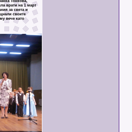
ванка Тонкова,
ила врати на 1 март
ания за света и
ещнали своите
 му вече като