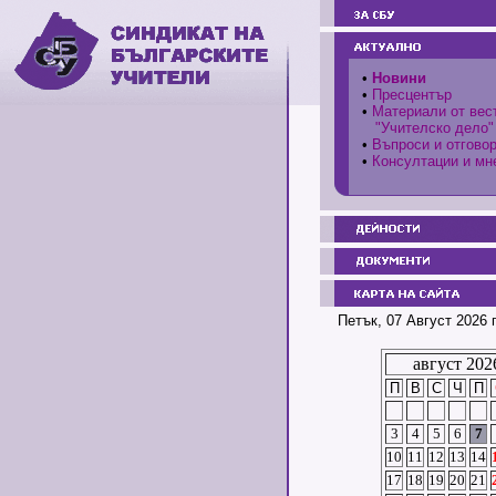
•
Новини
•
Пресцентър
•
Материали от вес
"Учителско дело"
•
Въпроси и отгово
•
Консултации и мн
Петък, 07 Август 2026 
август 202
П
В
С
Ч
П
3
4
5
6
7
10
11
12
13
14
17
18
19
20
21