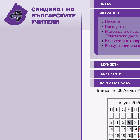
•
Новини
•
Пресцентър
•
Материали от вес
"Учителско дело"
•
Въпроси и отгово
•
Консултации и мн
Четвъртък, 06 Август 2
август 202
П
В
С
Ч
П
3
4
5
6
7
10
11
12
13
14
17
18
19
20
21