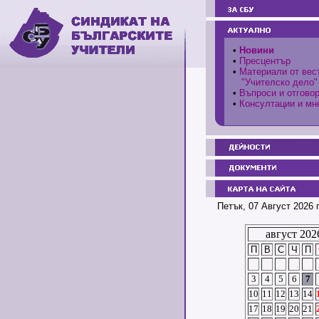
•
Новини
•
Пресцентър
•
Материали от вес
"Учителско дело"
•
Въпроси и отгово
•
Консултации и мн
Петък, 07 Август 2026 
август 202
П
В
С
Ч
П
3
4
5
6
7
10
11
12
13
14
17
18
19
20
21