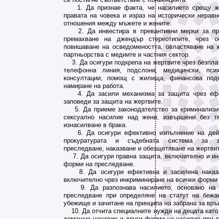
1. Да признае факта, че насилието срещу же
правата на човека и израз на исторически неравн
отношения между мъжете и жените.
2. Да инвестира в превантивни мерки за про
премахване на джендър стереотипите, чрез об
повишаване на осведомеността, овластяване на 
партньорства с медиите и частния сектор.
3. Да осигури подкрепа на жертвите чрез безпла
телефонна линия, подслони, медицински, пси
консултации, помощ с жилища, финансова под
намиране на работа.
4. Да засили механизма за защита чрез ефек
заповеди за защита на жертвите.
5. Да приеме законодателство за криминализир
сексуално насилие над жени, извършени без тя
изнасилване в брака.
6. Да осигури ефективно изпълнение на дейс
прокуратурата и съдебната система за за
преследване, наказване и обезщетяване на жертвит
7. Да осигури правна защита, включително и ин
форми на преследване.
8. Да осигури ефективна и засилена наказат
включително чрез инкриминиране на всички форми
9. Да разпознава насилието, основано на 
преследване при определяне на статут на бежа
убежище и зачитане на принципа на забрана за връ
10. Да отчита специалните нужди на децата като 
домашно насилие и други форми на насилие при в