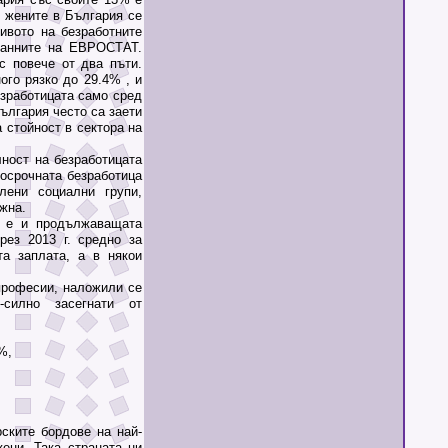
 жените в България се
ивото на безработните
данните на ЕВРОСТАТ.
с повече от два пъти.
го рязко до 29.4% , и
езработицата само сред
ългария често са заети
 стойност в сектора на
ост на безработицата
госрочната безработица
лени социални групи,
ожна.
 е и продължаващата
рез 2013 г. средно за
та заплата, а в някои
професии, наложили се
силно засегнати от
%,
ките бордове на най-
ени. Така страната ни