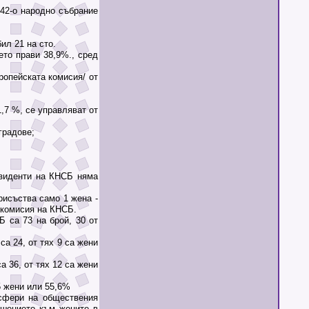
42-о народно събрание
ил 21 на сто.
то прави 38,9%., сред
опейската комисия/ от
,7 %, се управляват от
градове;
зиденти на КНСБ няма
исъства само 1 жена -
 комисия на КНСБ.
 са 73 на брой, 30 от
 24, от тях 9 са жени
36, от тях 12 са жени
5 жени или 55,6%
фери на обществения
ошението към жените в