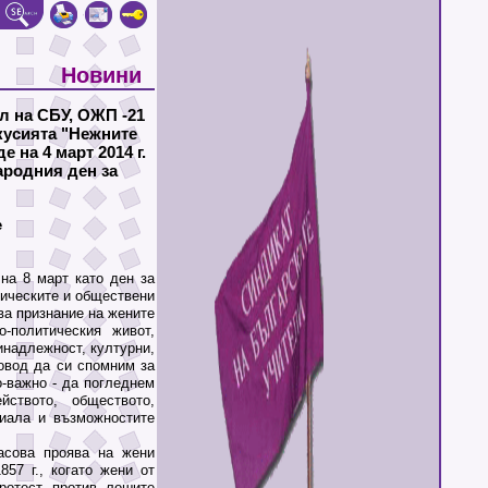
Новини
ел на СБУ, ОЖП -21
кусията "Нежните
 на 4 март 2014 г.
ародния ден за
е
а 8 март като ден за
ическите и обществени
ва признание на жените
-политическия живот,
инадлежност, културни,
овод да си спомним за
о-важно - да погледнем
ството, обществото,
циала и възможностите
сова проява на жени
57 г., когато жени от
ротест против лошите