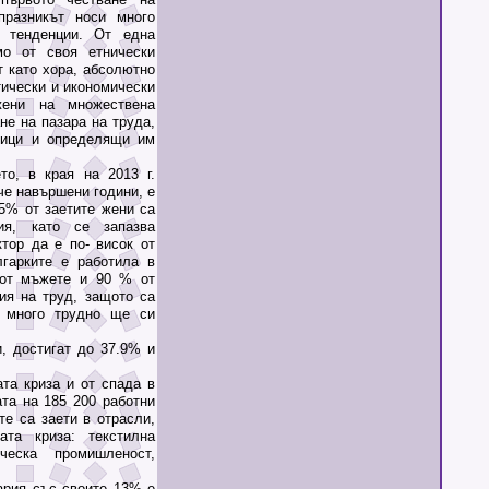
празникът носи много
и тенденции. От една
мо от своя етнически
т като хора, абсолютно
тически и икономически
ени на множествена
е на пазара на труда,
ници и определящи им
, в края на 2013 г.
че навършени години, е
5% от заетите жени са
ия, като се запазва
тор да е по‐ висок от
лгарките е работила в
 от мъжете и 90 % от
ия на труд, защото са
а много трудно ще си
, достигат до 37.9% и
а криза и от спада в
ата на 185 200 работни
те са заети в отрасли,
ата криза: текстилна
ческа промишленост,
ария със своите 13% е