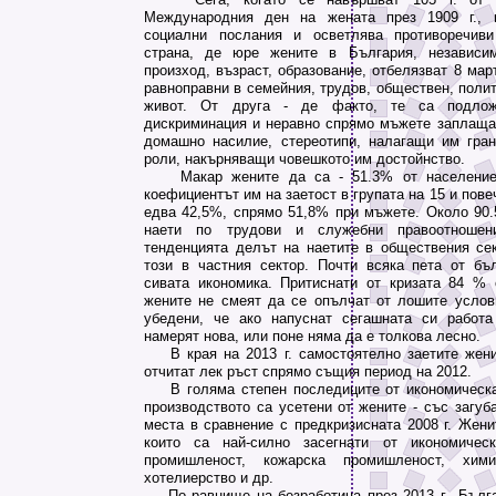
Международния ден на жената през 1909 г., 
социални послания и осветлява противоречив
страна, де юре жените в България, независи
произход, възраст, образование, отбелязват 8 мар
равноправни в семейния, трудов, обществен, поли
живот. От друга - де факто, те са подлож
дискриминация и неравно спрямо мъжете заплащан
домашно насилие, стереотипи, налагащи им гра
роли, накърняващи човешкото им достойнство.
Макар жените да са - 51.3% от населението
коефициентът им на заетост в групата на 15 и пове
едва 42,5%, спрямо 51,8% при мъжете. Около 90.
наети по трудови и служебни правоотношен
тенденцията делът на наетите в обществения сек
този в частния сектор. Почти всяка пета от бъ
сивата икономика. Притиснати от кризата 84 %
жените не смеят да се опълчат от лошите услов
убедени, че ако напуснат сегашната си работ
намерят нова, или поне няма да е толкова лесно.
В края на 2013 г. самостоятелно заетите жени
отчитат лек ръст спрямо същия период на 2012.
В голяма степен последиците от икономическат
производството са усетени от жените - със загуб
места в сравнение с предкризисната 2008 г. Жени
които са най-силно засегнати от икономическ
промишленост, кожарска промишленост, хими
хотелиерство и др.
По равнище на безработица през 2013 г., Бълг