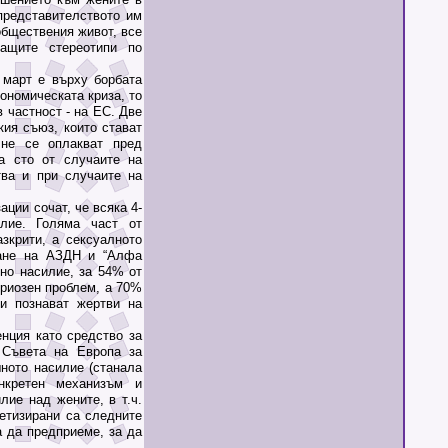
представителството им
обществения живот, все
ащите стереотипи по
март е върху борбата
ономическата криза, то
в частност - на ЕС. Две
кия съюз, които стават
 не се оплакват пред
а сто от случаите на
тва и при случаите на
ии сочат, че всяка 4-
лие. Голяма част от
зкрити, а сексуалното
ване на АЗДН и “Алфа
но насилие, за 54% от
риозен проблем, а 70%
ни познават жертви на
ция като средство за
 Съвета на Европа за
ното насилие (станала
онкретен механизъм и
ие над жените, в т.ч.
етизирани са следните
а да предприеме, за да