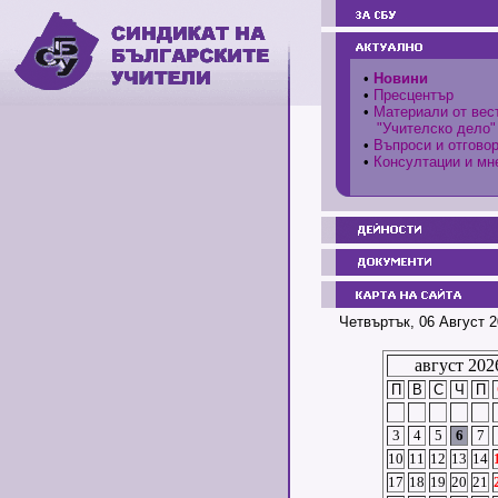
•
Новини
•
Пресцентър
•
Материали от вес
"Учителско дело"
•
Въпроси и отгово
•
Консултации и мн
Четвъртък, 06 Август 2
август 202
П
В
С
Ч
П
3
4
5
6
7
10
11
12
13
14
17
18
19
20
21