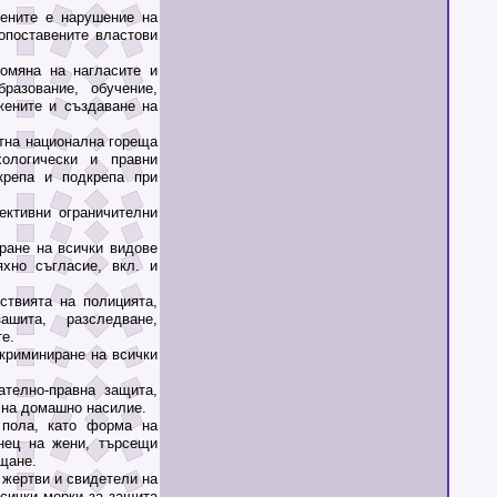
ните е нарушение на
опоставените властови
мяна на нагласите и
разование, обучение,
жените и създаване на
тна национална гореща
хологически и правни
крепа и подкрепа при
тивни ограничителни
ане на всички видове
хно съгласие, вкл. и
твията на полицията,
шита, разследване,
е.
криминиране на всички
елно-правна защита,
 на домашно насилие.
пола, като форма на
нец на жени, търсещи
щане.
жертви и свидетели на
сички мерки за защита