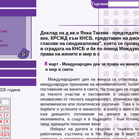
Търсене
тник
Доклад на д.ик.н Янка Такева - председат
век, КРСЖД към КНСБ, представен на дис
ри
гласове на синдикализма", която се проведе
ения
в сградата на КНСБ и бе по повод Междун
права на жените и мир в с
8
март - Международен ден за права на женит
и мир в света
Международният ден на жената се отбелязва н
международно признание на икономическите, полит
постижения на жените в света. На този ден се отда
026 година
за тяхното участие и постижения в обществено
независимо от тяхната националност, етническа пр
6
икономически или политически различия. Това е п
С
Н
борбите и успехите в миналото, и което е много п
към днешното положение на жените в семей
1
2
икономиката, а също и в бъдещето - към потен
8
9
пред идващите поколения жени.
15
16
Изборът на датата е свързан с първата ма
работнички, състояла се в Ню Йорк на 8 март 18
22
23
шивашки и текстилни предприятия излизат на п