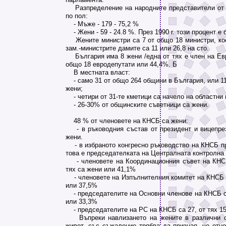
Разпределение на народните представители от 
по пол:
- Мъже - 179 - 75,2 %
- Жени - 59 - 24.8 %. През 1990 г. този процент е б
Жените министри са 7 от общо 18 министри, кое
зам.-министрите дамите са 11 или 26,8 на сто.
България има 8 жени /една от тях е член на Евр
общо 18 евродепутати или 44,4%. Б
В местната власт:
- само 31 от общо 264 общини в България, или 11
жени;
- четири от 31-те кметици са начело на областни 
- 26-30% от общинските съветници са жени.
48 % от членовете на КНСБ са жени:
- в ръководния състав от президент и вицепре
жени.
- в избраното конгресно ръководство на КНСБ пр
това е председателката на Централната контролна
- членовете на Координационния съвет на КНСБ
тях са жени или 41,1%
- членовете на Изпълнителния комитет на КНСБ са
или 37,5%
- председателите на Основни членове на КНСБ са 
или 33,3%
- председателите на РС на КНСБ са 27, от тях 1
Въпреки навлизането на жените в различни с
живот, със съжаление трябва да призная, че отн