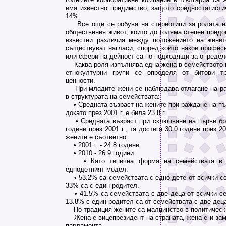
има известно предимство, защото средностатисти
14%.
Все още се робува на стереотипи за ролята на
обществения живот, които до голяма степен предо
известни различия между положението на жени
съществуват нагласи, според които някои професи
или сфери на дейност са по-подходящи за определ
Каква роля изпълнява една жена в семейството и
етнокултурни групи се определя от битови т
ценности.
При младите жени се наблюдава отлагане на ра
в структурата на семействата:
• Средната възраст на жените при раждане на пър
докато през 2001 г. е била 23.8 г.
• Средната възраст при сключване на първи бра
години през 2001 г., тя достига 30.0 години през 20
жените е съответно:
• 2001 г. ‐ 24.8 години
• 2010 ‐ 26.9 години
• Като типична форма на семействата в Б
еднодетният модел.
• 53.2% са семействата с едно дете от всички се
33% са с един родител.
• 41.5% са семействата с две деца от всички сем
13.8% с един родител са от семействата с две дец
По традиция жените са малцинство в политически
Жена е вицепрезидент на страната, жена е и зам
парламента.