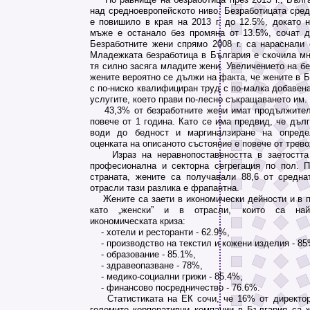
над средноевропейското ниво. Безработицата сред
е повишило в края на 2013 г. до 12.5%, докато н
мъже е останало без промяна от 13.5%, сочат 
Безработните жени спрямо 2008 г. са нараснали 
Младежката безработица в България е скочила мно
тя силно засяга младите жени. Увеличението на б
жените вероятно се дължи на факта, че жените в Б
с по-ниско квалифициран труд с по-малка добавена
услугите, което прави по-лесно съкращаването им.
43,3% от безработните жени имат продължителн
повече от 1 година. Като се има предвид, че дъл
води до бедност и маргиналзиране на опреде
оценката на описаното състояние е повече от трев
Израз на неравнопоставеността в заетостта
професионална и секторна сегрегация по пол. П
страната, жените са получавали 88,6 от средна
отрасли тази разлика е фрапантна.
Жените са заети в икономически дейности и в 
като „женски” и в отрасли, които са най-
икономическата криза:
- хотели и ресторанти ‐ 62.9%,
- производство на текстил и кожени изделия - 85
- образование - 85.1%,
- здравеопазване - 78%,
- медико-социални грижи - 85.4%,
- финансово посредничество - 76.6%.
Статистиката на ЕК сочи, че 16% от директорс
големите корпоративни компании в България са ж