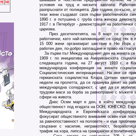
29
30
условия на труд и ниските заплати. Работни
разпръснати от полицията. Две години по-късно, о
тези жени създават своя първи работнически син
1890 г. е потушена с груба сила женска демонстр
1917 г. в Петербург - демонстрация на работнички 
царизма.
През десетилетията, на 8 март се провежда
работнички, като най-запомнящият се сред тях е пр
15 000 жени организират шествие в Ню Йорк с 
работен ден, по-добро заплащане и право на гласу
За първи път Международният ден на жената се 
1909 г. по инициатива на Американската социали
следващата година, на 27 август 1910 г., в К
международна конференция на жените социалис
Социалистическия интернационал. На нея се пр
германската социалистка Клара Цеткин ежегодн
недели на пролетта, да се празнува денят на раб
международна солидарност, с цел да се мобили
трудови маси за борба за равноправие с мъжете 
сфери на живота.
Днес Осми март е ден, в който международ
общественост под егидата на ООН, ЮНЕСКО, Евро
Международната и Европейската конфедера
фокусират общественото внимание освен към пост
за равнопоставеност на половете - и към проблеми
свързани с насилие, неграмотност, безработица
трафик на хора, липса на граждански и политически 
Сега, когато се навършват 105 г. от пъ