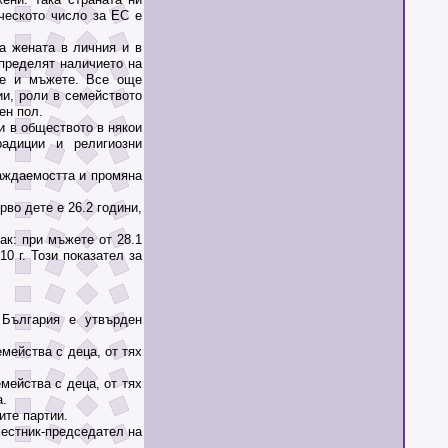
ческото число за ЕС е
 жената в личния и в
пределят наличието на
те и мъжете. Все още
и, роли в семейството
ен пол.
 в обществото в някои
радиции и религиозни
ждаемостта и промяна
во дете е 26.2 години,
к: при мъжете от 28.1
10 г. Този показател за
ългария е утвърден
мейства с деца, от тях
ейства с деца, от тях
а.
те партии.
естник-председател на