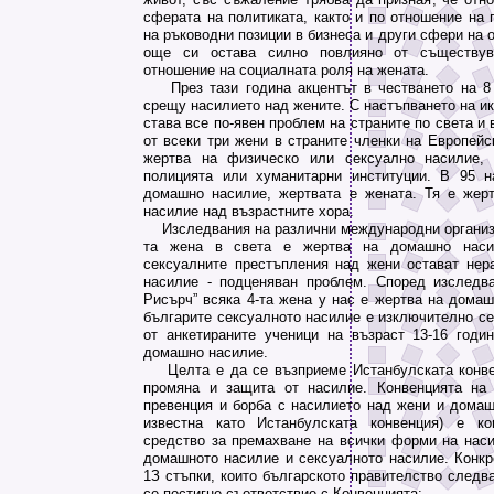
сферата на политиката, както и по отношение на 
на ръководни позиции в бизнеса и други сфери на 
още си остава силно повлияно от съществув
отношение на социалната роля на жената.
През тази година акцентът в честването на 8 
срещу насилието над жените. С настъпването на ик
става все по-явен проблем на страните по света и 
от всеки три жени в страните членки на Европейс
жертва на физическо или сексуално насилие,
полицията или хуманитарни институции. В 95 н
домашно насилие, жертвата е жената. Тя е жер
насилие над възрастните хора.
Изследвания на различни международни организац
та жена в света е жертва на домашно наси
сексуалните престъпления над жени остават нера
насилие - подценяван проблем. Според изслед
Рисърч” всяка 4-та жена у нас е жертва на домаш
българите сексуалното насилие е изключително се
от анкетираните ученици на възраст 13-16 годи
домашно насилие.
Целта е да се възприеме Истанбулската конвен
промяна и защита от насилие. Конвенцията на
превенция и борба с насилието над жени и домаш
известна като Истанбулската конвенция) е к
средство за премахване на всички форми на насил
домашното насилие и сексуалното насилие. Конкр
1З стъпки, които българското правителство следв
се постигне съответствие с Конвенцията: