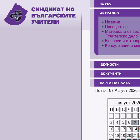
•
Новини
•
Пресцентър
•
Материали от вес
"Учителско дело"
•
Въпроси и отгово
•
Консултации и мн
Петък, 07 Август 2026 
август 202
П
В
С
Ч
П
3
4
5
6
7
10
11
12
13
14
17
18
19
20
21