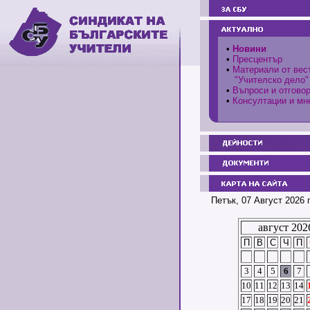
•
Новини
•
Пресцентър
•
Материали от вес
"Учителско дело"
•
Въпроси и отгово
•
Консултации и мн
Петък, 07 Август 2026 
август 202
П
В
С
Ч
П
3
4
5
6
7
10
11
12
13
14
17
18
19
20
21