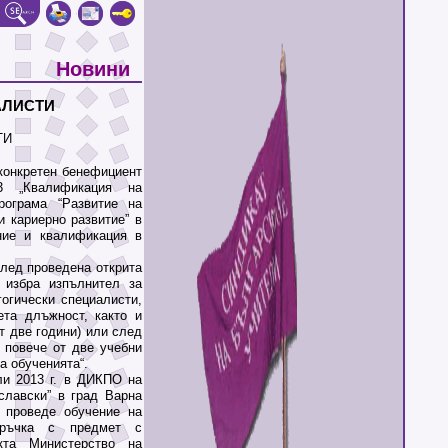
Новини
АЛИСТИ
ТИ
конкретен бенефициент
3 „Квалификация на
рограма “Развитие на
 кариерно развитие” в
ние и квалификация в
лед проведена открита
 избра изпълнител за
огически специалисти,
ета длъжност, както и
 две години) или след
 повече от две учебни
а обученията“.
и 2013 г. в ДИКПО на
славски” в град Варна
” проведе обучение на
поръчка с предмет с
кта Министерство на