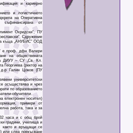
лификация и кариерно
ето и логистичното
одкрепа на Оперативна
, съфинансирана от
имент Охридски”, ПУ
реславски”, Сдружение
ска къща „АНУБИС” ООД
 е проф. дфн Валери
ане на обществената
на ДИУУ – СУ „Св. Кл.
а Георгиева (ректор на
 д-р Галин Цоков (ПУ
вени университетски
се осъществява и чрез
орати по образованието
ватели-обучители.
а електронен носител)
ормация, примери от
елна работа, така и за
2 часа и с общ брой
ски градини, училища и
, както и връщащи се
) или след прекъсване