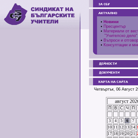
•
Новини
•
Пресцентър
•
Материали от вес
"Учителско дело"
•
Въпроси и отгово
•
Консултации и мн
Четвъртък, 06 Август 2
август 202
П
В
С
Ч
П
3
4
5
6
7
10
11
12
13
14
17
18
19
20
21