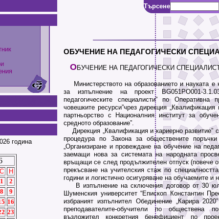
Търсене
тник
ОБУЧЕНИЕ НА ПЕДАГОГИЧЕСКИ СПЕЦИ
ри
О
БУЧЕНИЕ НА ПЕДАГОГИЧЕСКИ СПЕЦИАЛИС
ения
Министерството на образованието и науката е 
за изпълнение на проект BG051PO001-3.1.0
педагогическите специалисти” по Оперативна п
човешките ресурси”чрез дирекция „Квалификация и
партньорство с Националния институт за обуче
средното образование”.
Дирекция „Квалификация и кариерно развитие” с
процедура по Закона за обществените поръчки
026 година
„Организиране и провеждане на обучение на педаг
заемащи нова за системата на народната просв
6
връщащи се след продължителен отпуск (повече от
прекъсване на учителския стаж по специалността
С
Н
години и логистично осигуряване на обучаемите и н
1
2
В изпълнение на сключения договор от 30 юл
8
9
Шуменския университет “Епископ Константин Пре
избраният изпълнител Обединение „Карира 2020
15
16
преподавателите-обучители по обществена 
22
23
възложител конкретния бенефициент по прое