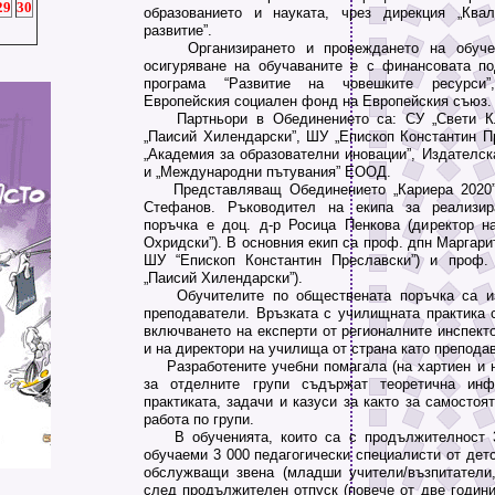
29
30
образованието и науката, чрез дирекция „Ква
развитие”.
Организирането и провеждането на обучени
осигуряване на обучаваните е с финансовата п
програма “Развитие на човешките ресурси”
Европейския социален фонд на Европейския съюз.
Партньори в Обединението са: СУ „Свети Кл
„Паисий Хилендарски”, ШУ „Епископ Константин П
„Академия за образователни иновации”, Издател
и „Международни пътувания” ЕООД.
Представляващ Обединението „Кариера 2020”
Стефанов. Ръководител на екипа за реализир
поръчка е доц. д-р Росица Пенкова (директор 
Охридски”). В основния екип са проф. дпн Маргарит
ШУ “Епископ Константин Преславски”) и проф.
„Паисий Хилендарски”).
Обучителите по обществената поръчка са изя
преподаватели. Връзката с училищната практика 
включването на експерти от регионалните инспект
и на директори на училища от страна като препода
Разработените учебни помагала (на хартиен и н
за отделните групи съдържат теоретична инф
практиката, задачи и казуси за както за самостоят
работа по групи.
В обученията, които са с продължителност 3
обучаеми 3 000 педагогически специалисти от дет
обслужващи звена (младши учители/възпитатели
след продължителен отпуск (повече от две години