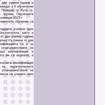
т две учебни години и
роведат в 9 обучителни
. Пловдив, гр. Русе, гр.
р. Шумен. Обученията
 ноември 2013 г.
кретното обучение са
адшите учители чрез
възпитатели, както и
от две учебни години)
алността повече от две
лификацията си и за
 усъвършенстване на
даща квалификация в
ито им се възлагат, и
късната квалификация
на педагогическите
 усъвършенстване на
екста на ученето през