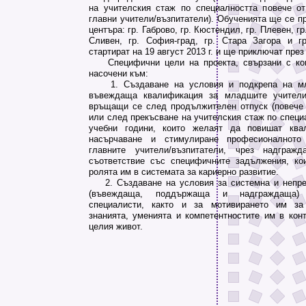
на учителския стаж по специалността повече о
главни учители/възпитатели). Обученията ще се п
центъра: гр. Габрово, гр. Кюстендил, гр. Плевен, гр
Сливен, гр. София-град, гр. Стара Загора и г
стартират на 19 август 2013 г. и ще приключат през
Специфични цели на проекта, свързани с кон
насочени към:
1. Създаване на условия и подкрепа на мл
въвеждаща квалификация за младшите учители/
връщащи се след продължителен отпуск (повече 
или след прекъсване на учителския стаж по специ
учебни години, които желаят да повишат ква
насърчаване и стимулиране професионалното
главните учители/възпитатели, чрез надграж
съответствие със специфичните задължения, ко
ролята им в системата за кариерно развитие.
2. Създаване на условия за системна и непре
(въвеждаща, поддържаща и надграждаща) 
специалисти, както и за мотивирането им за
знанията, уменията и компетентностите им в конт
целия живот.