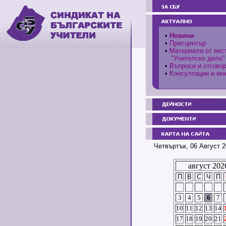
•
Новини
•
Пресцентър
•
Материали от вес
"Учителско дело"
•
Въпроси и отгово
•
Консултации и мн
Четвъртък, 06 Август 2
август 202
П
В
С
Ч
П
3
4
5
6
7
10
11
12
13
14
17
18
19
20
21