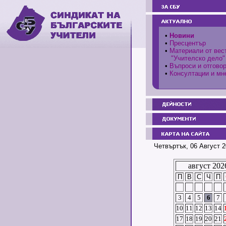
•
Новини
•
Пресцентър
•
Материали от вес
"Учителско дело"
•
Въпроси и отгово
•
Консултации и мн
Четвъртък, 06 Август 2
август 202
П
В
С
Ч
П
3
4
5
6
7
10
11
12
13
14
17
18
19
20
21